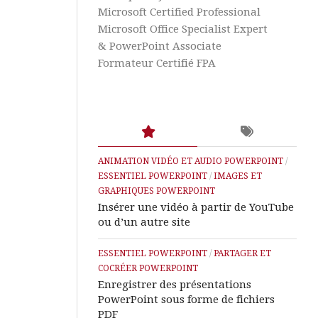
Images
Aide
Microsoft Certified Professional
et
&
Graphiques
Tutos
Microsoft Office Specialist Expert
Word
& PowerPoint Associate
Textes
Formateur Certifié FPA
et
Aide
Tableaux
&
Tutos
Excel
Animation
Vidéo
et
Aide
Audio
&
ANIMATION VIDÉO ET AUDIO POWERPOINT
/
Tutos
ESSENTIEL POWERPOINT
/
IMAGES ET
Access
Présenter
GRAPHIQUES POWERPOINT
des
Insérer une vidéo à partir de YouTube
Diaporamas
Aide
ou d’un autre site
&
Tutos
Partager
ESSENTIEL POWERPOINT
/
PARTAGER ET
IA
et
COCRÉER POWERPOINT
Cocréer
Enregistrer des présentations
Microsoft
PowerPoint sous forme de fichiers
Learn
PDF