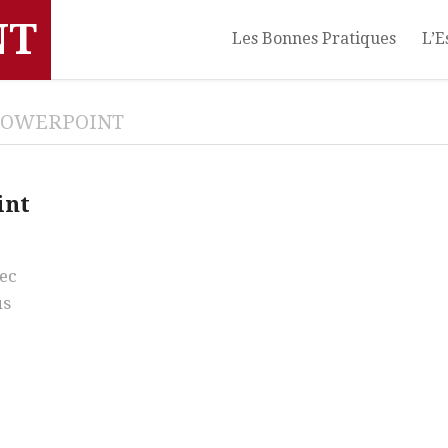
NT
Les Bonnes Pratiques
L’E
POWERPOINT
int
ec
us