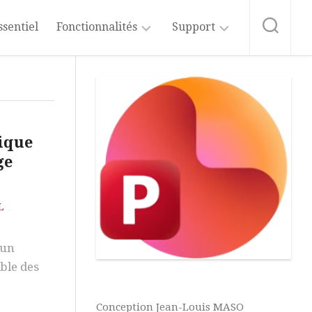
ssentiel
Fonctionnalités
Support
Démarrage
Formation
Rapide
PowerPoint
Intelligence
Abonnement
Artificielle
au
ique
Blog
Modes
ge
d’Affichage
Source
du
Blog
Masque
L
de
Diapositives
Vidéos
PowerPoint
’un
Diapositives
ble des
et
Microsoft
Dispositions
365
Conception Jean-Louis MASO