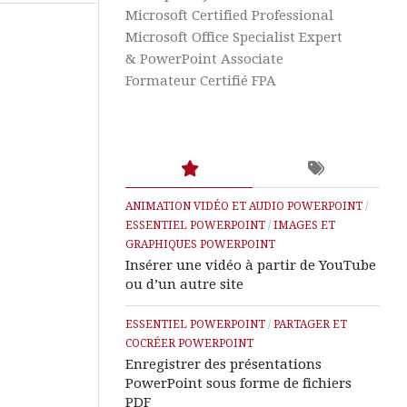
Images
Aide
Microsoft Certified Professional
et
&
Graphiques
Tutos
Microsoft Office Specialist Expert
Word
& PowerPoint Associate
Textes
Formateur Certifié FPA
et
Aide
Tableaux
&
Tutos
Excel
Animation
Vidéo
et
Aide
Audio
&
ANIMATION VIDÉO ET AUDIO POWERPOINT
/
Tutos
ESSENTIEL POWERPOINT
/
IMAGES ET
Access
Présenter
GRAPHIQUES POWERPOINT
des
Insérer une vidéo à partir de YouTube
Diaporamas
Aide
ou d’un autre site
&
Tutos
Partager
ESSENTIEL POWERPOINT
/
PARTAGER ET
IA
et
COCRÉER POWERPOINT
Cocréer
Enregistrer des présentations
Microsoft
PowerPoint sous forme de fichiers
Learn
PDF